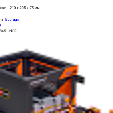
ки - 210 x 205 x 75 мм.
ль:
Bburago
3
38451-NOR