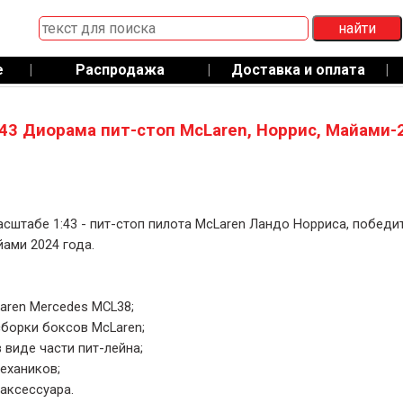
е
|
Распродажа
|
Доставка и оплата
|
43 Диорама пит-стоп McLaren, Норрис, Майами-
сштабе 1:43 - пит-стоп пилота McLaren Ландо Норриса, победи
ами 2024 года.
aren Mercedes MCL38;
сборки боксов McLaren;
в виде части пит-лейна;
механиков;
 аксесcуара.