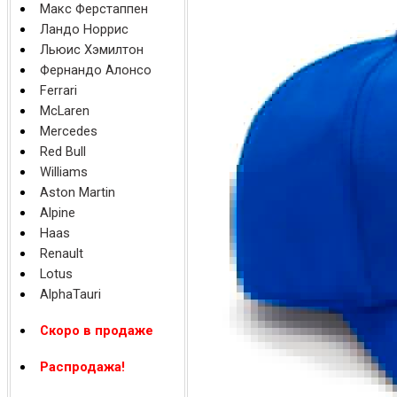
Макс Ферстаппен
Ландо Норрис
Льюис Хэмилтон
Фернандо Алонсо
Ferrari
McLaren
Mercedes
Red Bull
Williams
Aston Martin
Alpine
Haas
Renault
Lotus
AlphaTauri
Скоро в продаже
Распродажа!