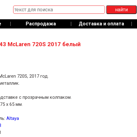
е
|
Распродажа
|
Доставка и оплата
|
43 McLaren 720S 2017 белый
McLaren 720S, 2017 год.
металлик.
дставке с прозрачным колпаком.
75 x 65 мм.
ль:
Altaya
3
3