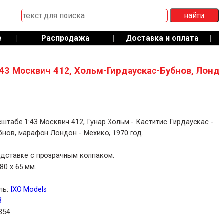
е
|
Распродажа
|
Доставка и оплата
|
43 Москвич 412, Хольм-Гирдаускас-Бубнов, Лон
штабе 1:43 Москвич 412, Гунар Хольм - Каститис Гирдаускас -
нов, марафон Лондон - Мехико, 1970 год.
дставке с прозрачным колпаком.
80 x 65 мм.
ль:
IXO Models
3
354